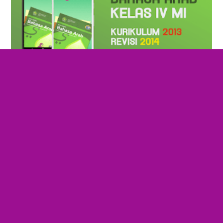
Aplikasi Buku Siswa Bahasa
Arab Kelas 4 MI Kurikulum 2013
Revisi...
BSE Bahasa Arab Kelas 4 MI ini merupakan
kelompok aplikasi Buku Sekolah Elektronik
mata pelajaran Pendidikan Agama Islam
(PAI) dan Bahas...