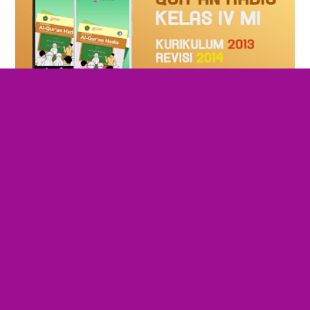
Aplikasi Buku Siswa Qur'an
Hadis Kelas 4 MI Kurikulum 2013
Revisi...
BSE Al-Qur'an Hadis Kelas 4 MI ini
merupakan kelompok aplikasi Buku
Sekolah Elektronik mata pelajaran
Pendidikan Agama Islam (PAI) ...